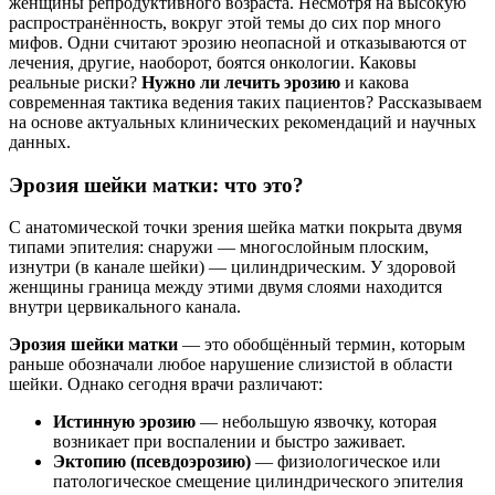
женщины репродуктивного возраста. Несмотря на высокую
распространённость, вокруг этой темы до сих пор много
мифов. Одни считают эрозию неопасной и отказываются от
лечения, другие, наоборот, боятся онкологии. Каковы
реальные риски?
Нужно ли лечить эрозию
и какова
современная тактика ведения таких пациентов? Рассказываем
на основе актуальных клинических рекомендаций и научных
данных.
Эрозия шейки матки: что это?
С анатомической точки зрения шейка матки покрыта двумя
типами эпителия: снаружи — многослойным плоским,
изнутри (в канале шейки) — цилиндрическим. У здоровой
женщины граница между этими двумя слоями находится
внутри цервикального канала.
Эрозия шейки матки
— это обобщённый термин, которым
раньше обозначали любое нарушение слизистой в области
шейки. Однако сегодня врачи различают:
Истинную эрозию
— небольшую язвочку, которая
возникает при воспалении и быстро заживает.
Эктопию (псевдоэрозию)
— физиологическое или
патологическое смещение цилиндрического эпителия