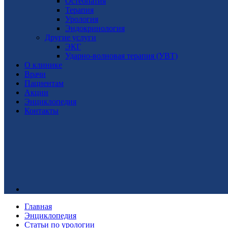
Остеопатия
Терапия
Урология
Эндокринология
Другие услуги
ЭКГ
Ударно-волновая терапия (УВТ)
О клинике
Врачи
Пациентам
Акции
Энциклопедия
Контакты
Главная
Энциклопедия
Статьи по урологии