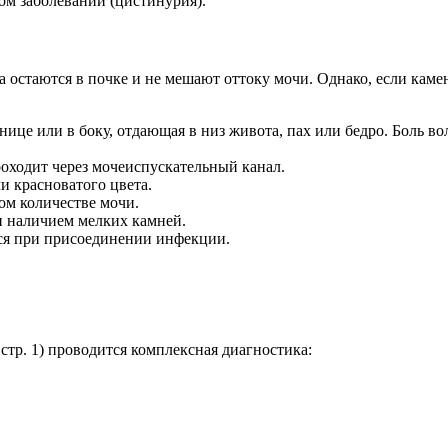
ом заболевании (цистинурия).
а остаются в почке и не мешают оттоку мочи. Однако, если каме
снице или в боку, отдающая в низ живота, пах или бедро. Боль в
роходит через мочеиспускательный канал.
и красноватого цвета.
ом количестве мочи.
и наличием мелких камней.
ся при присоединении инфекции.
стр. 1) проводится комплексная диагностика: