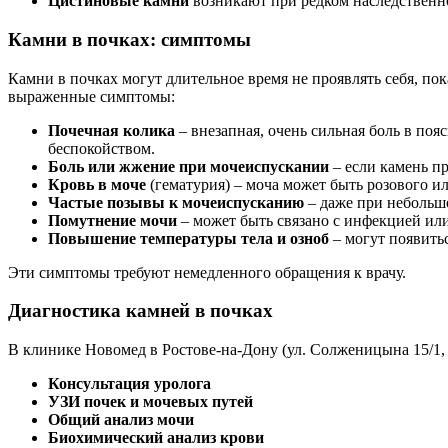
Цистиновые камни
возникают при редком наследственн
Камни в почках: симптомы
Камни в почках могут длительное время не проявлять себя, пок
выраженные симптомы:
Почечная колика
– внезапная, очень сильная боль в поя
беспокойством.
Боль или жжение при мочеиспускании
– если камень п
Кровь в моче
(гематурия) – моча может быть розового ил
Частые позывы к мочеиспусканию
– даже при небольш
Помутнение мочи
– может быть связано с инфекцией ил
Повышение температуры тела и озноб
– могут появить
Эти симптомы требуют немедленного обращения к врачу.
Диагностика камней в почках
В клинике Новомед в Ростове-на-Дону (ул. Солженицына 15/1, 
Консультация уролога
УЗИ почек и мочевых путей
Общий анализ мочи
Биохимический анализ крови