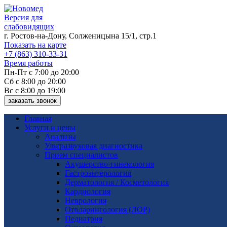
Версия для
слабовидящих
г. Ростов-на-Дону, Солженицына 15/1, стр.1
Показать на карте
+7 (863) 310-33-31
Время работы
Пн-Пт с 7:00 до 20:00
Сб с 8:00 до 20:00
Вс с 8:00 до 19:00
заказать звонок
Главная
Услуги и цены
Анализы
Ультразвуковая диагностика
Прием специалистов
Акушерство-гинекология
Гастроэнтерология
Дерматология / Косметология
Кардиология
Неврология
Отоларингология (ЛОР)
Педиатрия