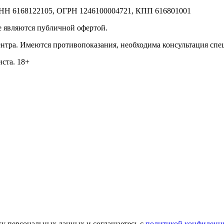
 ИНН 6168122105, ОГРН 1246100004721, КПП 616801001
е являются публичной офертой.
нтра. Имеются противопоказания, необходима консультация спе
ста. 18+
ку персональных данных и соглашаетесь c
политикой конфиденц