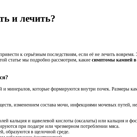
ть и лечить?
ривести к серьёзным последствиям, если её не лечить вовремя. 
 этой статье мы подробно рассмотрим, какие
симптомы камней в
ся?
ей и минералов, которые формируются внутри почек. Размеры ка
еществ, изменением состава мочи, инфекциями мочевых путей, 
солей кальция и щавелевой кислоты (оксалаты) или кальция и фо
мируются при подагре или чрезмерном потреблении мяса.
, образуются в щелочной среде.