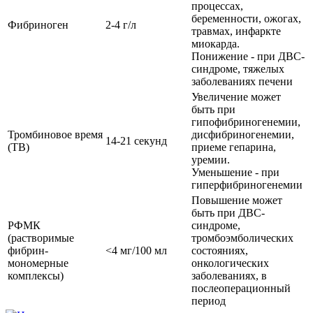
процессах,
беременности, ожогах,
Фибриноген
2-4 г/л
травмах, инфаркте
миокарда.
Понижение - при ДВС-
синдроме, тяжелых
заболеваниях печени
Увеличение может
быть при
гипофибриногенемии,
Тромбиновое время
дисфибриногенемии,
14-21 секунд
(ТВ)
приеме гепарина,
уремии.
Уменьшение - при
гиперфибриногенемии
Повышение может
быть при ДВС-
РФМК
синдроме,
(растворимые
тромбоэмболических
фибрин-
<4 мг/100 мл
состояниях,
мономерные
онкологических
комплексы)
заболеваниях, в
послеоперационный
период