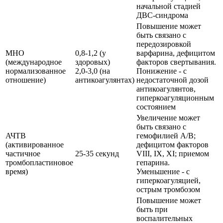
начальной стадией
ДВС-синдрома
Повышение может
быть связано с
передозировкой
МНО
0,8-1,2 (у
варфарина, дефицитом
(международное
здоровых)
факторов свертывания.
нормализованное
2,0-3,0 (на
Понижение - с
отношение)
антикоагулянтах)
недостаточной дозой
антикоагулянтов,
гиперкоагуляционным
состоянием
Увеличение может
быть связано с
АЧТВ
гемофилией А/В;
(активированное
дефицитом факторов
частичное
25-35 секунд
VIII, IX, XI; приемом
тромбопластиновое
гепарина.
время)
Уменьшение - с
гиперкоагуляцией,
острым тромбозом
Повышение может
быть при
воспалительных