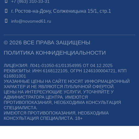
+7 (863) 310-33-31
г. Ростов-на-Дону, Солженицына 15/1, стр.1
info@novomed61.ru
© 2026 ВСЕ ПРАВА ЗАЩИЩЕНЫ
ПОЛИТИКА КОНФИДЕНЦИАЛЬНОСТИ
ЛИЦЕНЗИЯ: Л041-01050-61/01354995 ОТ 04.12.2025
РЕКВИЗИТЫ: ИНН 6168122105, ОГРН 1246100004721, КПП
616801001
УКАЗАННЫЕ ЦЕНЫ НА САЙТЕ НОСЯТ ИНФОРМАЦИОННЫЙ
ХАРАКТЕР И НЕ ЯВЛЯЮТСЯ ПУБЛИЧНОЙ ОФЕРТОЙ.
ЦЕНЫ НА ИНТЕРЕСУЮЩИЕ УСЛУГИ, УТОЧНЯЙТЕ У
АДМИНИСТРАТОРА ЦЕНТРА. ИМЕЮТСЯ
ПРОТИВОПОКАЗАНИЯ, НЕОБХОДИМА КОНСУЛЬТАЦИЯ
СПЕЦИАЛИСТА.
ИМЕЮТСЯ ПРОТИВОПОКАЗАНИЯ, НЕОБХОДИМА
КОНСУЛЬТАЦИЯ СПЕЦИАЛИСТА. 18+