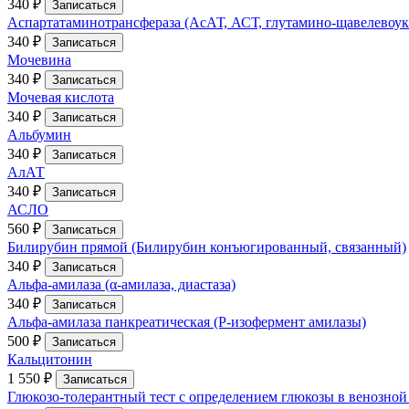
340 ₽
Записаться
Аспартатаминотрансфераза (АсАТ, АСТ, глутамино-щавелевоук
340 ₽
Записаться
Мочевина
340 ₽
Записаться
Мочевая кислота
340 ₽
Записаться
Альбумин
340 ₽
Записаться
АлАТ
340 ₽
Записаться
АСЛО
560 ₽
Записаться
Билирубин прямой (Билирубин конъюгированный, связанный)
340 ₽
Записаться
Альфа-амилаза (α-амилаза, диастаза)
340 ₽
Записаться
Альфа-амилаза панкреатическая (P-изофермент амилазы)
500 ₽
Записаться
Кальцитонин
1 550 ₽
Записаться
Глюкозо-толерантный тест с определением глюкозы в венозной к