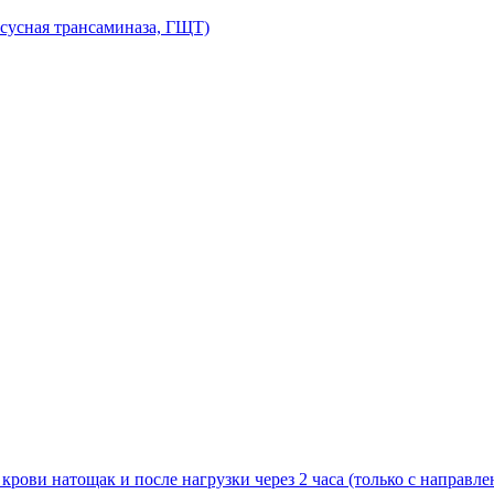
сусная трансаминаза, ГЩТ)
рови натощак и после нагрузки через 2 часа (только с направлен