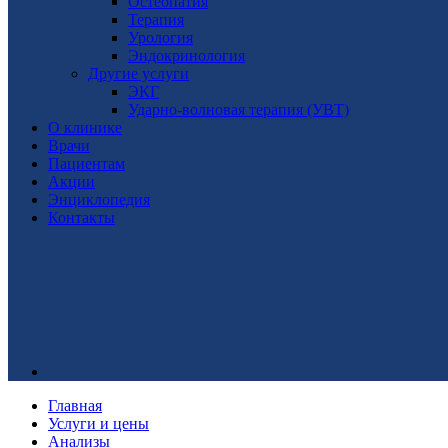
Остеопатия
Терапия
Урология
Эндокринология
Другие услуги
ЭКГ
Ударно-волновая терапия (УВТ)
О клинике
Врачи
Пациентам
Акции
Энциклопедия
Контакты
Главная
Услуги и цены
Анализы