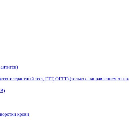
антиген)
зотолерантный тест, ГТТ, ОГТТ) (только с направлением от вра
МВ)
ыворотки крови