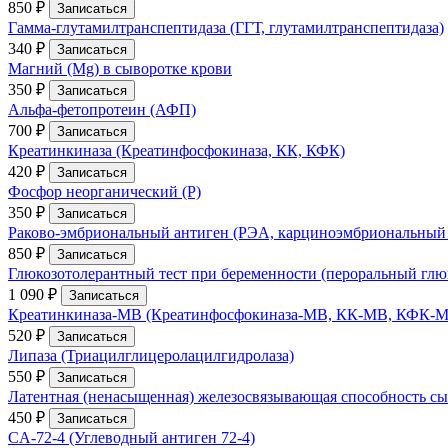
850 ₽
Записаться
Гамма-глутамилтранспептидаза (ГГТ, глутамилтранспептидаза)
340 ₽
Записаться
Магний (Мg) в сыворотке крови
350 ₽
Записаться
Альфа-фетопротеин (АФП)
700 ₽
Записаться
Креатинкиназа (Креатинфосфокиназа, КК, КФК)
420 ₽
Записаться
Фосфор неорганический (P)
350 ₽
Записаться
Раково-эмбриональный антиген (РЭА, карциноэмбриональный 
850 ₽
Записаться
Глюкозотолерантный тест при беременности (пероральный глюко
1 090 ₽
Записаться
Креатинкиназа-МВ (Креатинфосфокиназа-МВ, КК-МВ, КФК-
520 ₽
Записаться
Липаза (Триацилглицеролацилгидролаза)
550 ₽
Записаться
Латентная (ненасыщенная) железосвязывающая способность с
450 ₽
Записаться
CA-72-4 (Углеводный антиген 72-4)