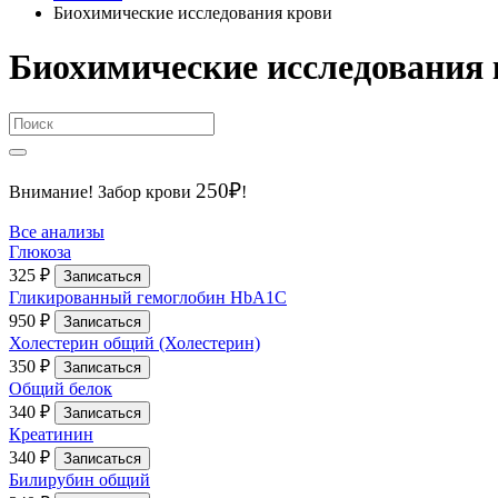
Биохимические исследования крови
Биохимические исследования 
250₽
Внимание!
Забор крови
!
Все анализы
Глюкоза
325 ₽
Записаться
Гликированный гемоглобин HbA1С
950 ₽
Записаться
Холестерин общий (Холестерин)
350 ₽
Записаться
Общий белок
340 ₽
Записаться
Креатинин
340 ₽
Записаться
Билирубин общий