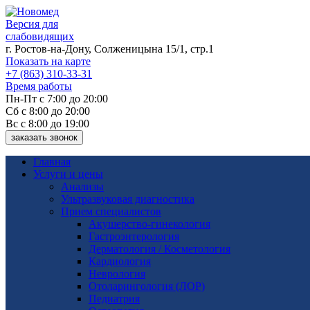
Версия для
слабовидящих
г. Ростов-на-Дону, Солженицына 15/1, стр.1
Показать на карте
+7 (863) 310-33-31
Время работы
Пн-Пт с 7:00 до 20:00
Сб с 8:00 до 20:00
Вс с 8:00 до 19:00
заказать звонок
Главная
Услуги и цены
Анализы
Ультразвуковая диагностика
Прием специалистов
Акушерство-гинекология
Гастроэнтерология
Дерматология / Косметология
Кардиология
Неврология
Отоларингология (ЛОР)
Педиатрия