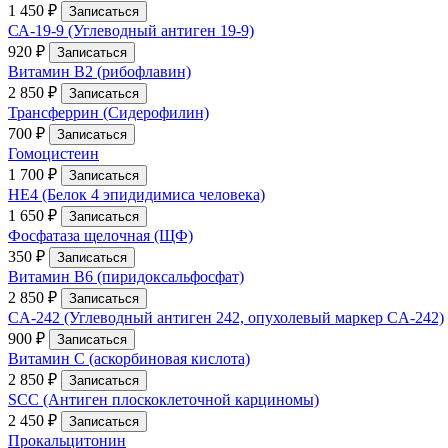
1 450 ₽
Записаться
СА-19-9 (Углеводный антиген 19-9)
920 ₽
Записаться
Витамин В2 (рибофлавин)
2 850 ₽
Записаться
Трансферрин (Сидерофилин)
700 ₽
Записаться
Гомоцистеин
1 700 ₽
Записаться
HE4 (Белок 4 эпидидимиса человека)
1 650 ₽
Записаться
Фосфатаза щелочная (ЩФ)
350 ₽
Записаться
Витамин В6 (пиридоксальфосфат)
2 850 ₽
Записаться
CA-242 (Углеводный антиген 242, опухолевый маркер CA-242)
900 ₽
Записаться
Витамин С (аскорбиновая кислота)
2 850 ₽
Записаться
SCC (Антиген плоскоклеточной карциномы)
2 450 ₽
Записаться
Прокальцитонин