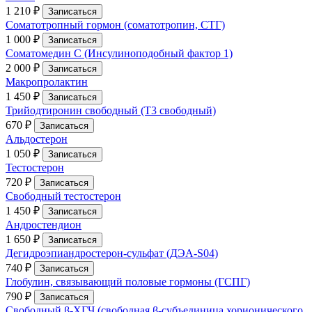
1 210 ₽
Записаться
Соматотропный гормон (соматотропин, СТГ)
1 000 ₽
Записаться
Соматомедин С (Инсулиноподобный фактор 1)
2 000 ₽
Записаться
Макропролактин
1 450 ₽
Записаться
Трийодтиронин свободный (Т3 свободный)
670 ₽
Записаться
Альдостерон
1 050 ₽
Записаться
Тестостерон
720 ₽
Записаться
Свободный тестостерон
1 450 ₽
Записаться
Андростендион
1 650 ₽
Записаться
Дегидроэпиандростерон-сульфат (ДЭА-S04)
740 ₽
Записаться
Глобулин, связывающий половые гормоны (ГСПГ)
790 ₽
Записаться
Свободный β-ХГЧ (свободная β-субъединица хорионического