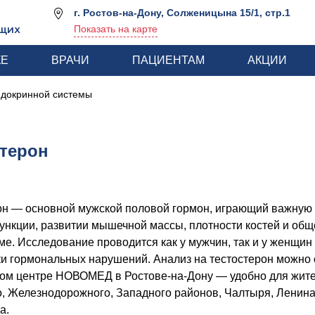
г. Ростов-на-Дону, Солженицына 15/1, стр.1
щих
Показать на карте
КЕ
ВРАЧИ
ПАЦИЕНТАМ
АКЦИИ
ндокринной системы
стерон
он — основной мужской половой гормон, играющий важную 
ункции, развитии мышечной массы, плотности костей и об
е. Исследование проводится как у мужчин, так и у женщин
ки гормональных нарушений. Анализ на тестостерон можно 
ом центре НОВОМЕД в Ростове-на-Дону — удобно для жит
о, Железнодорожного, Западного районов, Чалтыря, Ленин
а.