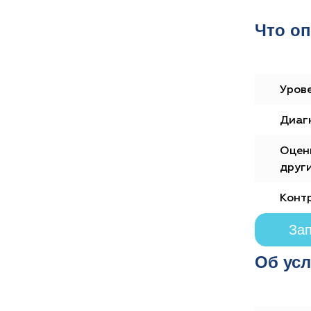
Что оп
Урове
Диаг
Оцен
други
Конт
Зап
Об усл