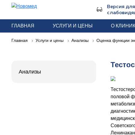
Версия для
слабовидя
ГЛАВНАЯ
УСЛУГИ И ЦЕНЫ
О КЛИНИ
Главная
Услуги и цены
Анализы
Оценка функции э
Тесто
Анализы
Тестостер
половой ф
метаболизм
диагности
медицинск
Советског
Ленинакан