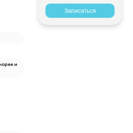
Записаться
норее и