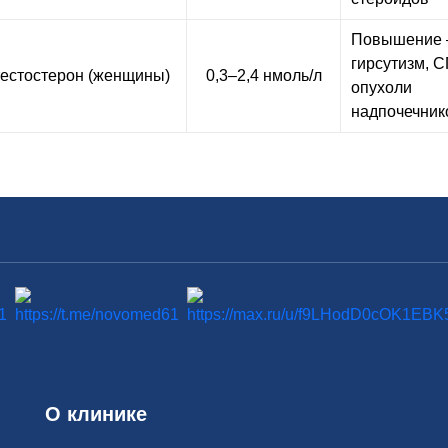
Повышение
гирсутизм, 
естостерон (женщины)
0,3–2,4 нмоль/л
опухоли
надпочечник
О клинике