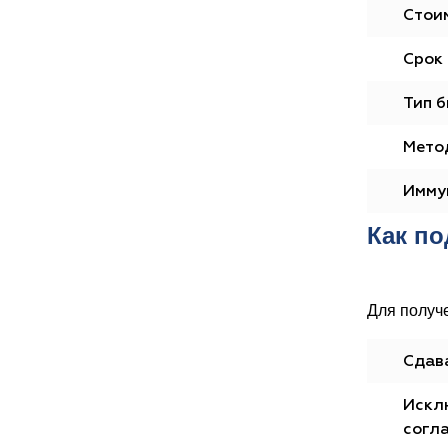
Стоим
Срок 
Тип б
Мето
Имму
Как по
Для получ
Сдава
Искл
согла