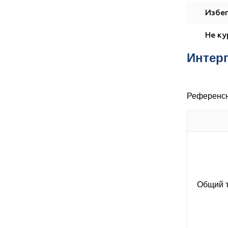
Избег
Не ку
Интер
Референсн
Общий т