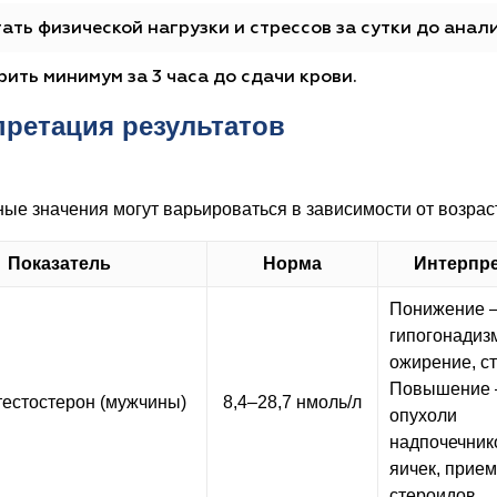
ать физической нагрузки и стрессов за сутки до анали
рить минимум за 3 часа до сдачи крови.
претация результатов
ые значения могут варьироваться в зависимости от возраст
Показатель
Норма
Интерпр
Понижение 
гипогонадиз
ожирение, с
Повышение
естостерон (мужчины)
8,4–28,7 нмоль/л
опухоли
надпочечник
яичек, прием
стероидов