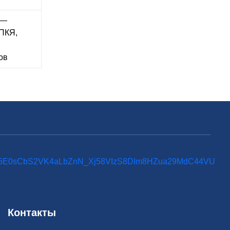
 —
СПКЯ,
ов
Контакты