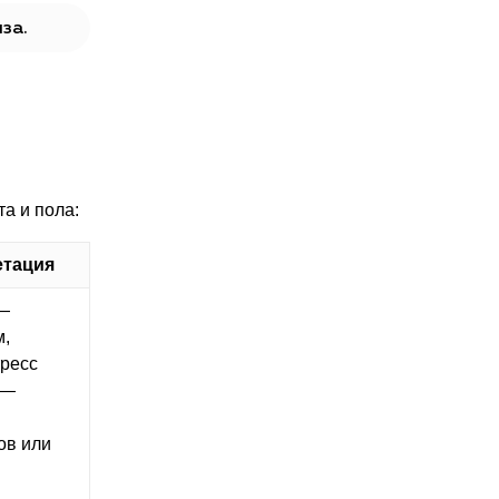
за.
а и пола:
етация
—
м,
тресс
 —
ов или